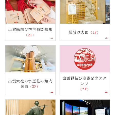
出雲縁結び空港特製絵馬
縁結び大国
（1F）
（2F）
出雲縁結び空港記念スタ
出雲大社の宇豆柱の館内
ンプ
装飾
（3F）
（2F）