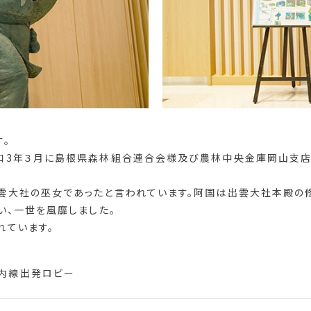
。
和3年３月に島根県森林組合連合会様及び農林中央金庫岡山支店
雲大社の巫女であったと言われています。阿国は出雲大社本殿の
い、一世を風靡しました。
れています。
国内線出発ロビー