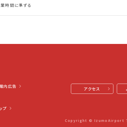
営業時間に準ずる
館内広告
アクセス
ップ
Copyright © IzumoAirport T