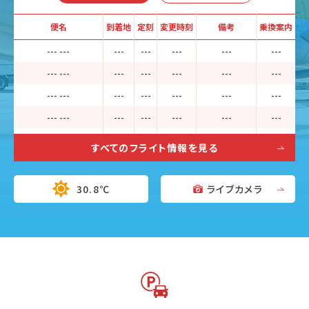
便名
到着地
定刻
変更時刻
備考
乗換案内
--- ---
---
---
---
---
---
--- ---
---
---
---
---
---
--- ---
---
---
---
---
---
--- ---
---
---
---
---
---
--- ---
---
---
---
---
---
すべてのフライト情報を見る
--- ---
---
---
---
---
---
30.8℃
ライブカメラ